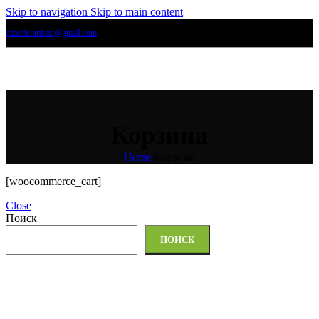
Skip to navigation
Skip to main content
mixedcombats@gmail.com
World Mixed Combats Federation
MENU
Корзина
Home
/
Корзина
[woocommerce_cart]
Close
Поиск
ПОИСК